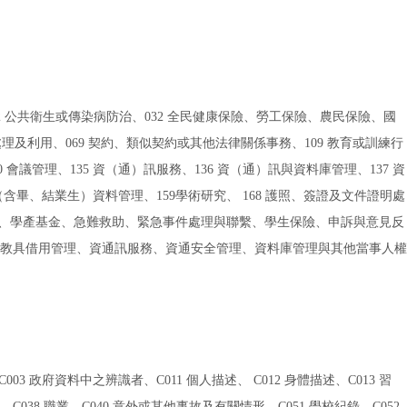
2 公共衛生或傳染病防治、032 全民健康保險、勞工保險、農民保險、國
處理及利用、069 契約、類似契約或其他法律關係事務、109 教育或訓練行
0 會議管理、135 資（通）訊服務、136 資（通）訊與資料庫管理、137 資
（含畢、結業生）資料管理、159學術研究、 168 護照、簽證及文件證明處
金、學產基金、急難救助、緊急事件處理與聯繫、學生保險、申訴與意見反
教具借用管理、資通訊服務、資通安全管理、資料庫管理與其他當事人權
政府資料中之辨識者、C011 個人描述、 C012 身體描述、C013 習
、C038 職業、C040 意外或其他事故及有關情形、C051 學校紀錄、C052