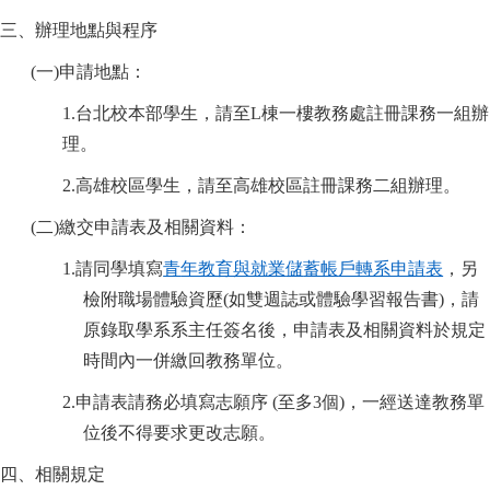
三、辦理地點與程序
(
一)申請地點：
1.
台北校本部學生，請至L棟一樓教務處註冊課務一組辦
理。
2.
高雄校區學生，請至高雄校區註冊課務二組辦理。
(
二)繳交申請表及相關資料：
1.
請同學填寫
青
年教育與就業
儲
蓄帳
戶轉系申請
表
，另
檢附職場體驗資歷(如雙週誌或體驗學習報告書)，請
原錄取學系系主任簽名後，申請表及相關資料於規定
時間內一併繳回教務單位。
2.
申請表請務必填寫志願序 (至多3個)，一經送達教務單
位後不得要求更改志願。
四、相關規定