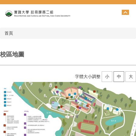
跳
到
主
要
內
首頁
容
區
校區地圖
字體大小調整
小
中
大