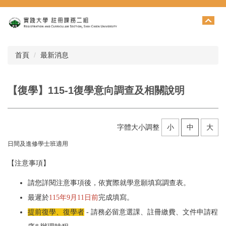
跳
到
主
要
內
首頁
最新消息
容
區
【復學】115-1復學意向調查及相關說明
字體大小調整
小
中
大
日間及進修學士班適用
【注意事項】
請您詳閱注意事項後，依實際就學意願填寫調查表。
最遲於
115年9月11日前
完成填寫。
提前復學
、
復學者
- 請務必留意選課、註冊繳費、文件申請程