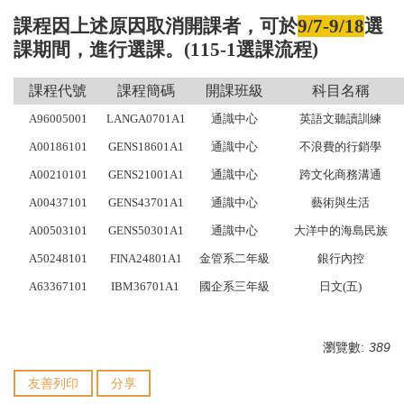
課程因上述原因取消開課者，可於
9/7-9/18
選
課期間，進行選課。(
115-1選課流程
)
課程代號
課程簡碼
開課班級
科目名稱
A96005001
LANGA0701A1
通識中心
英語文聽讀訓練
A00186101
GENS18601A1
通識中心
不浪費的行銷學
A00210101
GENS21001A1
通識中心
跨文化商務溝通
A00437101
GENS43701A1
通識中心
藝術與生活
A00503101
GENS50301A1
通識中心
大洋中的海島民族
A50248101
FINA24801A1
金管系二年級
銀行內控
A63367101
IBM36701A1
國企系三年級
日文(五)
瀏覽數:
389
友善列印
分享