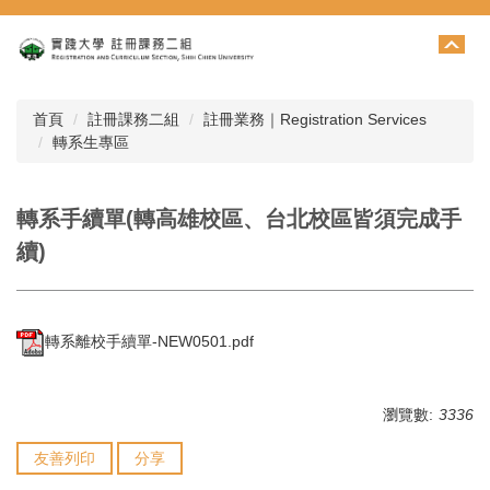
跳
到
主
要
內
首頁
註冊課務二組
註冊業務｜Registration Services
容
轉系生專區
區
轉系手續單(轉高雄校區、台北校區皆須完成手
續)
轉系離校手續單-NEW0501.pdf
瀏覽數:
3336
友善列印
分享