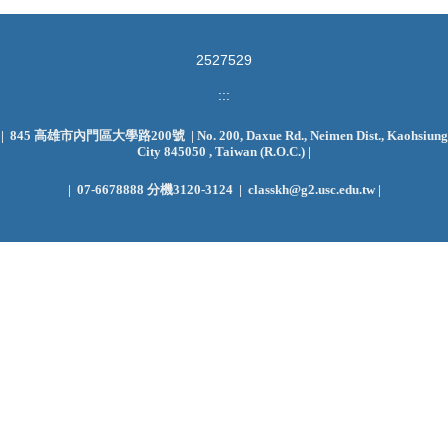
2
5
2
7
5
2
9
:::
| 845 高雄市內門區大學路200號 | No. 200, Daxue Rd., Neimen Dist., Kaohsiung
City 845050 , Taiwan (R.O.C.)
|
|
07-6678888 分機3120-3124 | classkh@g2.usc.edu.tw |