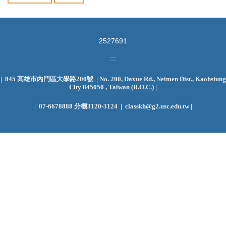
2
5
2
7
6
9
1
:::
| 845 高雄市內門區大學路200號 | No. 200, Daxue Rd., Neimen Dist., Kaohsiung
City 845050 , Taiwan (R.O.C.)
|
|
07-6678888 分機3120-3124 | classkh@g2.usc.edu.tw |