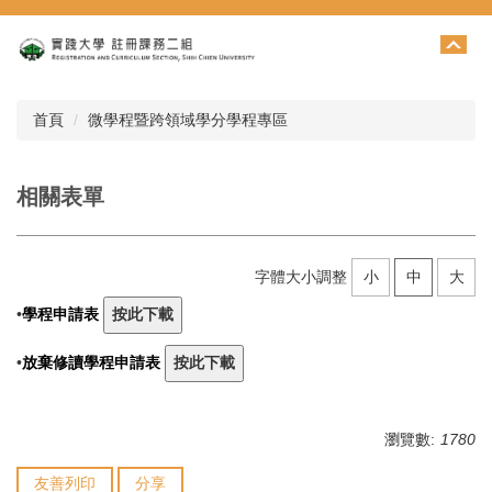
跳
到
主
要
內
首頁
微學程暨跨領域學分學程專區
容
區
相關表單
字體大小調整
小
中
大
•
學程申請表
•
放棄修讀學程申請表
瀏覽數:
1780
友善列印
分享