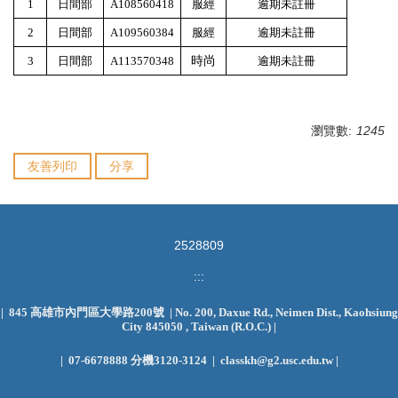
1
日間部
A108560418
服經
逾期未註冊
2
日間部
A109560384
服經
逾期未註冊
3
日間部
A113570348
時尚
逾期未註冊
瀏覽數:
1245
友善列印
分享
2
5
2
8
8
0
9
:::
| 845 高雄市內門區大學路200號 | No. 200, Daxue Rd., Neimen Dist., Kaohsiung
City 845050 , Taiwan (R.O.C.)
|
|
07-6678888 分機3120-3124 | classkh@g2.usc.edu.tw |