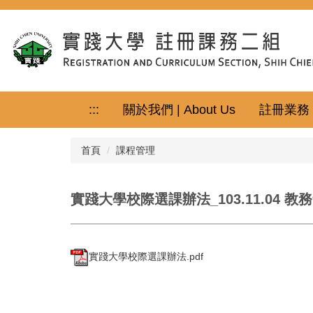
跳
到
主
要
內
容
區
:::
關於我們 | About Us
註冊業務｜Re
首頁
課程管理
實踐大學校際選課辦法_103.11.04 
實踐大學校際選課辦法.pdf