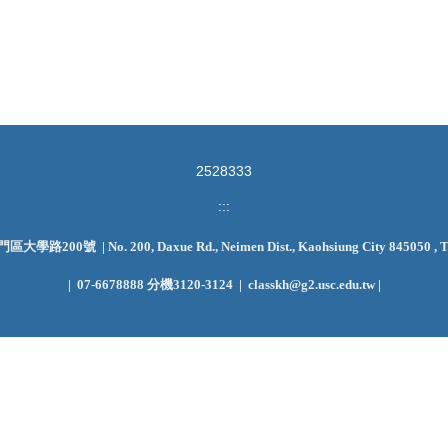
2
5
2
8
3
3
3
:::
學路200號 | No. 200, Daxue Rd., Neimen Dist., Kaohsiung City 845050 , Ta
|
07-6678888 分機3120-3124 | classkh@g2.usc.edu.tw |