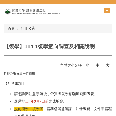
跳
到
主
要
內
首頁
註冊公告
容
區
【復學】114-1復學意向調查及相關說明
字體大小調整
小
中
大
日間及進修學士班適用
【注意事項】
請您詳閱注意事項後，依實際就學意願填寫調查表。
最遲於
114年9月7日前
完成填寫。
提前復學
、
復學者
- 請務必留意選課、註冊繳費、文件申請程