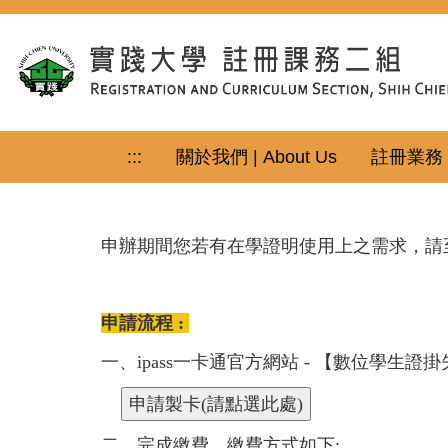
跳
到
主
要
內
容
區
:::
關於我們 | About Us
註冊業務｜Re
申辦期間您若有在學證明使用上之需求，請
申請流程 :
一、ipass一卡通官方網站 - 【數位學生證
二、完成繳費，繳費方式如下: