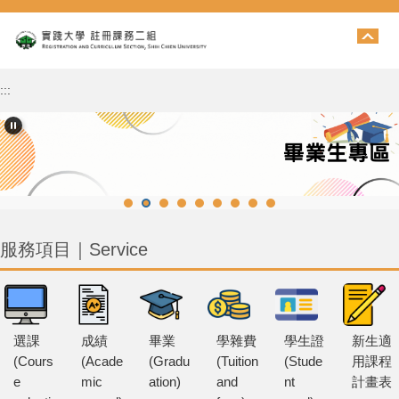
跳
到
主
要
內
:::
容
區
服務項目｜Service
選課
成績
畢業
學雜費
學生證
新生適
(Cours
(Acade
(Gradu
(Tuition
(Stude
用課程
e
mic
ation)
and
nt
計畫表