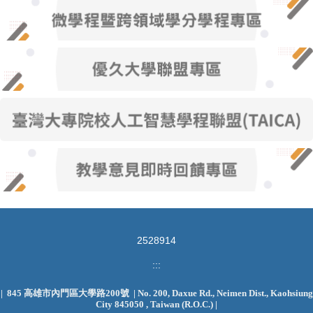
2
5
2
8
9
1
4
:::
| 845 高雄市內門區大學路200號 | No. 200, Daxue Rd., Neimen Dist., Kaohsiung
City 845050 , Taiwan (R.O.C.)
|