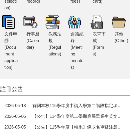
selecti
record)
fees)
card)
on)
文件申
行事曆
教務法
會議紀
表單下
其他
辦
(Calen
規
錄
載
(Other)
(Docu
dar)
(Regul
(Meeti
(Form
ment
ations)
ng
s)
applica
minute
tion)
s)
註冊公告
2026-05-13
有關本校115學年度申請入學第二階段指定項目甄試（115年5月15日，星期五）下午鐘聲調整事宜。
2026-05-06
【公告】114學年度第二學期應屆畢業生英文姓名確認須知
2026-05-05
【公告】115學年度【轉系】錄取名單暨注意事項【高雄校區】