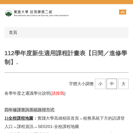
跳
到
主
要
內
首頁
容
區
112學年度新生適用課程計畫表【日間／進修學
制】.
字體大小調整
小
中
大
各學年度之通識學分說明(
請按我
)
四年修課查詢系統路徑方式
:
1)全校課程地圖
：
實踐大學高雄校區首頁→校務系統下方的訪課登
入口→課程資訊→SE0201-全校課程地圖