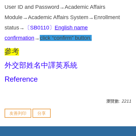
User ID and Password→Academic Affairs
Module→Academic Affairs System→Enrollment
status→
〔SB0110〕
English name
confirmation
→
click
“confirm” button.
參考
外交部姓名中譯英系統
Reference
瀏覽數:
2211
友善列印
分享