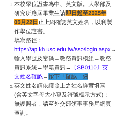
本校學位證書為中、英文版。大學部及
研究所應屆畢業生請
即日起至2025年
05月22日
止上網確認英文姓名，以利製
作學位證書。
填寫路徑：
https://ap.kh.usc.edu.tw/sso/login.aspx
輸入學號及密碼→教務資訊模組→教務
資訊系統→學籍資訊→
〔SB0110〕英
文姓名確認
→
按下「確認」
鈕
。
英文姓名請依護照上之姓名詳實填寫
(含英文字母大小寫及符號標示方式)；
無護照者，請至外交部領事事務局網頁
查詢。