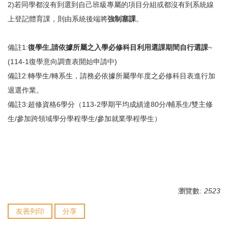
2)若同學都沒有到選到自己班級專屬的項目分組或都沒有到系統線
上登記體育課，則由系統後端將
強制塞課
。
備註1:
復學生,請依據所屬之入學必修科目利用選課期間自行選課
~
(
114-1復學意向調查表開始申請中
)
備註2:轉學生/轉系生，請務必依據所屬學年度之必修科目表進行加
退選作業。
備註3:超修資格6學分（113-2學期平均成績達80分/輔系生/雙主修
生/參加跨領域學分學程學生/參加就業學程學生）
瀏覽數:
2523
友善列印
分享