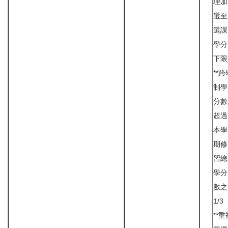
理加
選至
選課
學分
下限
**跨
制學
分數
超過
本學
期修
習總
學分
數之
1/3
**重