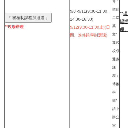
育：
體育
9/8~9/11(9:30-11:30、
**
現
二室
14:30-16:30)
場
英
**現場辦理
9/12(9:30-11:30止)
(日
理
文/
間、進修跨學制選課)
其它
校必
通識
課
程：
博雅
學
部/
語中
辦公
室