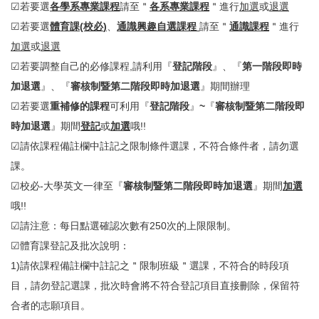
☑若要選
各學系專業課程
請至＂
各系專業課程
＂進行
加選
或
退選
☑若要選
體育課
(校必
)
、
通識
興趣自選課程
請至＂
通識課程
＂進行
加選
或
退選
☑若要調整自己的必修課程,請利用『
登記階段
』、『
第一階段即時
加退選
』、『
審核制暨第二階段即時加退選
』期間辦理
☑若要選
重補修的課程
可利用『
登記階段
』
~
『
審核制暨第二階段即
時加退選
』期間
登記
或
加選
哦!!
☑請依課程備註欄中註記之限制條件選課，不符合條件者，請勿選
課。
☑校必-大學英文一律至『
審核制暨第二階段即時加退選
』期間
加選
哦!!
☑請注意：每日點選確認次數有250次的上限限制。
☑體育課登記及批次說明：
1)請依課程備註欄中註記之＂限制班級＂選課，不符合的時段項
目，請勿登記選課，批次時會將不符合登記項目直接刪除，保留符
合者的志願項目。