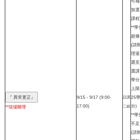
可補
加選
課程
**學
超修
(請
理退
選至
選課
學分
上限
9/15 - 9/17 (9:00-
25
註課
17:00)
分)
二組
**現場辦理
**學
不足
(請