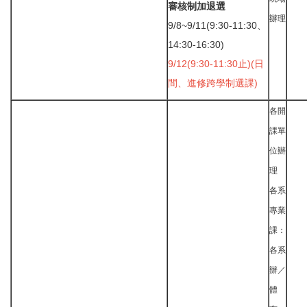
審核制加退選
辦理
9/8~9/11(9:30-11:30、
14:30-16:30)
9/12(9:30-11:30止)
(日
間、進修跨學制選課)
各開
課單
位辦
理
各系
專業
課：
各系
辦／
體