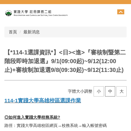
跳
到
主
要
內
首頁
最新消息
容
區
【*114-1選課資訊*】<日><進>『審核制暨第二
階段即時加退選』9/1(09:00起)~9/12(12:00
止)+審核制加退選9/8(09:30起)~9/12(11:30止)
字體大小調整
小
中
大
114-1實踐大學高雄校區選課作業
◎如何進入實踐大學校務系統?
路徑：實踐大學高雄校區網頁→校務系統→輸入帳號密碼