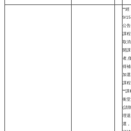
**經
9/15
公告
課程
取消
開課
者,
得補
加選
課程
**課
衝堂
(請
理退
選，