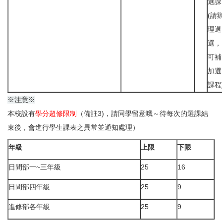
選課
(請
理退
選，
可補
加選
課程
※注意※
本校設有
學分超修限制
（備註3)，請同學留意哦～待每次的選課結
束後，會進行學生課表之異常並通知處理）
年級
上限
下限
日間部一~三年級
25
16
日間部四年級
25
9
進修部各年級
25
9