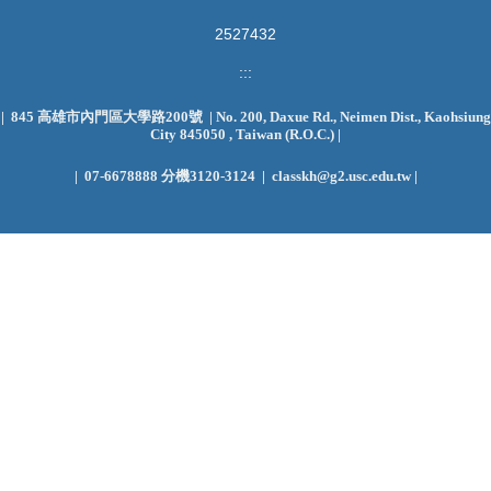
2
5
2
7
4
3
2
:::
| 845 高雄市內門區大學路200號 | No. 200, Daxue Rd., Neimen Dist., Kaohsiung
City 845050 , Taiwan (R.O.C.)
|
|
07-6678888 分機3120-3124 | classkh@g2.usc.edu.tw |